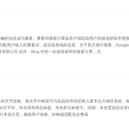
准确的信息成为重要。重要词搜索引擎器具不错匡助用户高效地获取所需
确匹配用户输入的重要词，提供高质地的适度。关于英文推行搜索，Goog
限公司 此外，Bing 亦然一款值得保举的搜索引擎，尤
量的关节技能。掌合手中枢技巧与实战按序淘尼熊儿童专注力测评系统，
高搜索量、低竞争的关节词，并合理布局在标题、本色和元标签中。同期，本色需
行本色分层，栽植用户体验。转移端适配也必弗成