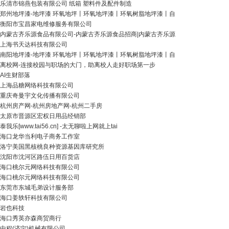
乐清市锦燕包装有限公司 纸箱 塑料件及配件制造
郑州地坪漆-地坪漆 环氧地坪丨环氧地坪漆丨环氧树脂地坪漆丨自
衡阳市宝昌家电维修服务有限公司
内蒙古齐乐源食品有限公司-内蒙古齐乐源食品招商|内蒙古齐乐源
上海书天达科技有限公司
南阳地坪漆-地坪漆 环氧地坪丨环氧地坪漆丨环氧树脂地坪漆丨自
离校网-连接校园与职场的大门，助离校人走好职场第一步
AI生财部落
上海品糖网络科技有限公司
重庆奇曼宇文化传播有限公司
杭州房产网-杭州房地产网-杭州二手房
太原市晋源区宏权日用品经销部
泰我乐[www.tai56.cn] -太无聊啦上网就上tai
海口龙华当利电子商务工作室
洛宁美国黑核桃良种资源基因库研究所
沈阳市沈河区路伍日用百货店
海口桃尔元网络科技有限公司
海口桃尔元网络科技有限公司
东莞市东城毛弟设计服务部
海口姜轶轩科技有限公司
岩也科技
海口秀英亦森商贸商行
中程(济宁)机械有限公司