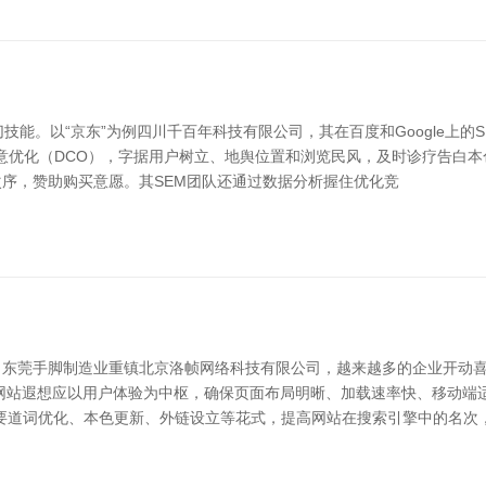
技能。以“京东”为例四川千百年科技有限公司，其在百度和Google上的
创意优化（DCO），字据用户树立、地舆位置和浏览民风，及时诊疗告白
序，赞助购买意愿。其SEM团队还通过数据分析握住优化竞
。东莞手脚制造业重镇北京洛帧网络科技有限公司，越来越多的企业开动
网站遐想应以用户体验为中枢，确保页面布局明晰、加载速率快、移动端
过要道词优化、本色更新、外链设立等花式，提高网站在搜索引擎中的名次