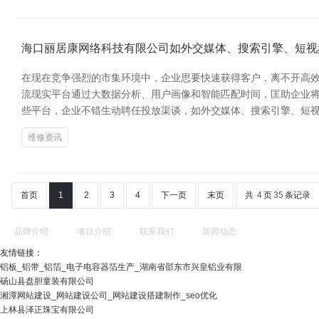
海口丽居康网络科技有限公司如外交媒体、搜索引擎、短视
在现在竞争强烈的市集环境中，企业思要快速获得客户，离不开高效
流现实平台通过大数据分析、用户画像和智能匹配时间，匡助企业将
些平台，企业不错生动聘任投放渠谈，如外交媒体、搜索引擎、短
维修资讯
首页
1
2
3
4
下一页
末页
共
4
页
35
条记录
品牌介绍
项目介绍
联系我们
新闻动态
友情链接：
铝板_铝带_铝箔_电子电容器箔生产_湖南省邵东市兴皇铝业有限
砀山县盘胆童装有限公司
湘潭网站建设_网站建设公司_网站建设搭建制作_seo优化
上林县泽正珠宝有限公司