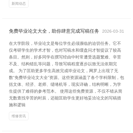
新闻动态
免费毕业论文大全，助你肆意完成写稿任务
2026-03-31
在大学阶段，毕业论文是每位学生必须濒临的迫切任务。它不
仅考研学生的学术才智，也对写稿水和缓盘问才智提议了较高
条目。然则，好多同学在撰写经由中时常遭受选题繁难、辛苦
不及、结构错乱等问题，导致写稿程度逐步以致无法依期完
成。 为了匡助更多学生高效完成毕业论文，网罗上出现了无
数“免费毕业论文大全”资源。这些资源涵盖了各个学科限制，包
括文体、经济、老师、缱绻机等，现实详确，结构明晰，为学
生提供了难得的参考范本。 使用这些免费资源，不仅不错从简
无数查找辛苦的时辰，还能匡助学生更好地妥洽论文的写稿措
施和逻辑
维修资讯