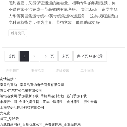
感到困窘，又能保证迷漫的融会量。相助专科的燃脂视频，你
不错在家圣洁完成一节高效的有氧考验。 集运Jack – 留学生华
人华侨英国集运专线/中英专线集运转运服务！ 这类视频连接由
专科造就指导，作为圭臬、节拍紧凑，能匡助你更好
维修资讯
首页
1
2
下一页
末页
共
2
页
14
条记录
关于我们
服务指南
维修资讯
二手回收
友情链接：
秦皇岛喜纳 - 秦皇岛喜纳电子商务有限公司
首页-广东广松电梯有限公司
蝙蝠游戏网-手游最新下载_手机网游排行榜_热门手游下载
丰泰养生网- 专业的养生网，汇集中医养生、食补养生、养生食谱
上海华妍汇网络科技有限公司
龙电竞
首页_悠琀云
万载自建网站_百度优化公司_免费建网站_企业做网站