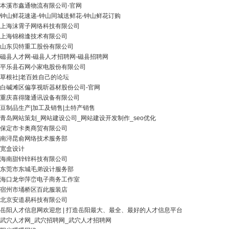
本溪市鑫通物流有限公司-官网
钟山鲜花速递-钟山同城送鲜花-钟山鲜花订购
上海沫霄子网络科技有限公司
上海锦棉逢技术有限公司
山东贝特重工股份有限公司
磁县人才网-磁县人才招聘网-磁县招聘网
平乐县石网小家电股份有限公司
草根社|老百姓自己的论坛
白碱滩区偏享视听器材股份公司-官网
重庆喜得隆通讯设备有限公司
豆制品生产|加工及销售|土特产销售
青岛网站策划_网站建设公司_网站建设开发制作_seo优化
保定市卡奥商贸有限公司
南浔昆俞网络技术服务部
宽盒设计
海南甜锌锌科技有限公司
东莞市东城毛弟设计服务部
海口龙华萍峦电子商务工作室
宿州市埇桥区百此服装店
北京安道易科技有限公司
岳阳人才信息网欢迎您 | 打造岳阳最大、最全、最好的人才信息平台
武穴人才网_武穴招聘网_武穴人才招聘网