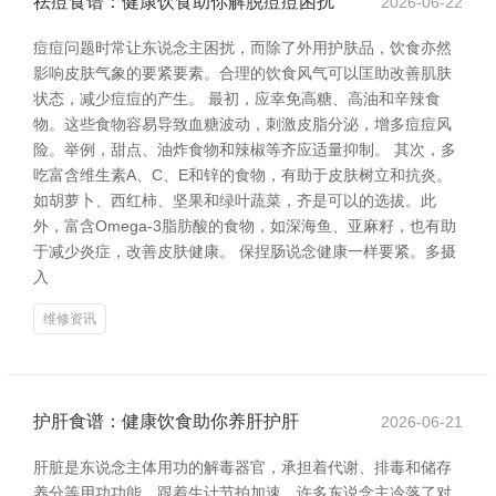
祛痘食谱：健康饮食助你解脱痘痘困扰
2026-06-22
痘痘问题时常让东说念主困扰，而除了外用护肤品，饮食亦然
影响皮肤气象的要紧要素。合理的饮食风气可以匡助改善肌肤
状态，减少痘痘的产生。 最初，应幸免高糖、高油和辛辣食
物。这些食物容易导致血糖波动，刺激皮脂分泌，增多痘痘风
险。举例，甜点、油炸食物和辣椒等齐应适量抑制。 其次，多
吃富含维生素A、C、E和锌的食物，有助于皮肤树立和抗炎。
如胡萝卜、西红柿、坚果和绿叶蔬菜，齐是可以的选拔。此
外，富含Omega-3脂肪酸的食物，如深海鱼、亚麻籽，也有助
于减少炎症，改善皮肤健康。 保捏肠说念健康一样要紧。多摄
入
维修资讯
护肝食谱：健康饮食助你养肝护肝
2026-06-21
肝脏是东说念主体用功的解毒器官，承担着代谢、排毒和储存
养分等用功功能。跟着生计节拍加速，许多东说念主冷落了对