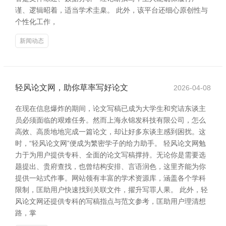
谨、逻辑昭着，适当学术圭臬。 此外，该平台还细心原创性与
个性化工作，
新闻动态
轻风论文网，助你草率写好论文
2026-04-08
在现在信息爆炸的期间，论文写稿已成为大学生和究诘东谈主
员必须面临的艰难任务。然而上海永锦发科技有限公司，怎么
高效、高质地地完成一篇论文，却让好多东谈主感到困扰。这
时，“轻风论文网”便成为繁密学子的给力助手。 轻风论文网勉
力于为用户提供专科、全面的论文写稿撑持。无论你是需要选
题提出、贵府查找，也曾结构安排、言语润色，这里齐能为你
提供一站式作事。网站领有丰富的学术资源库，涵盖各个学科
限制，匡助用户快速找到关联文件，擢升写罪人果。 此外，轻
风论文网还提供专科的写稿指点与范文参考，匡助用户理清想
路，掌