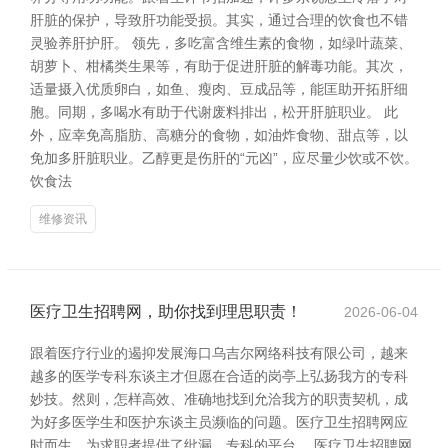
肝脏的保护，导致肝功能受损。其实，通过合理的饮食也不错
灵验养肝护肝。 领先，多吃富含维生素的食物，如绿叶蔬菜、
胡萝卜、柑橘类生果等，有助于促进肝脏的解毒功能。其次，
适量摄入优质卵白，如鱼、瘦肉、豆成品等，能匡助开拓肝细
胞。同期，多喝水有助于代谢废料排出，松开肝脏职业。 此
外，应幸免高脂肪、高糖分的食物，如油炸食物、甜点等，以
免加多肝脏职业。乙醇更是伤肝的“元凶”，应尽量少饮或不饮。
饮食法
维修资讯
医疗卫生招聘网，助你找到理思职责！
2026-06-04
跟着医疗行业的遏抑发展海口乌吉尔网络科技有限公司，越来
越多的医学专科东谈主才但愿在合适的岗亭上弘扬我方的专科
妙技。然则，怎样高效、准确地找到允洽我方的职责契机，成
为好多医学生和医护东谈主员濒临的问题。医疗卫生招聘网应
时而生，为求职者提供了纰漏、专科的平台。 医疗卫生招聘网