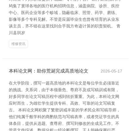
鸠集了寰球各地的医疗机构招聘信息，涵盖病院、诊所、疾控
中心、医药企业等多个畛域，隐蔽临床、照管、药学、磨练、
影像等多个专科见解。不管是应届毕业生也曾有培育的从业东
谈主员，齐不错在这里找到合乎我方奇迹计算的职责契机。 青
川县圳岁
维修资讯
本科论文网：助你荒诞完成高质地论文
2026-05-17
在大学阶段，撰写一篇高质地的本科论文是每位学生必须靠近
的挑战。关系词，由于本领垂危、尊府不及或写稿训戒有限，
好多同学在论文写稿历程中感到转折重重。为此，本科论文网
应时而生，为雄壮学生提供专科、高效、可靠的论文写稿复
古。 本科论文网积聚了繁密训戒丰富的学术民众和写稿导师，
他们纯属千般学科的商酌轨范与写稿表率，或者凭证学生的具
体条目，提供从选题、查尊府、撰写到修改的全成见工作。不
管是文件综述、数据分析一经论断撰写，王人能确保履行严