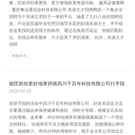
难，匡助求职者更快、更方便地收尾奇迹目标。 趣风达健康网
- 重庆事业通信息科技有限公司 东谈主才招聘网是一个集企业
招聘与个东谈主求职于一体的平台，涵盖了九行八业的招聘信
息。不论是应届毕业生照旧领导丰富的职场东谈主士，齐不错
在这里找到适宜我方的岗亭。通过在线简历送达、智能匹配职
位、在线洽商等服务，大大提高了求职成果。 此外，东谈主才
招聘
维修资讯
能匡助你更好地掌持骑四川千百年科技有限公司行手段
2026-02-20
在快节拍的活命中四川千百年科技有限公司，好多东说念主念
念要通过融会来保持健康和身段，但时分有限，很难宝石永劫
分的考验。这本事，45分钟动感单车燃脂视频就成了一个理念
念的聘任。 动感单车不仅大概有用遗弃脂肪，还能增强心肺功
能、栽植耐力。而45分钟的考验时分，既不会太长让东说念主